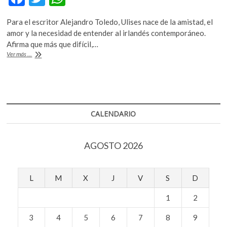
k
ac
w
h
o
Para el escritor Alejandro Toledo, Ulises nace de la amistad, el
e
itt
at
p
amor y la necesidad de entender al irlandés contemporáneo.
e
b
er
s
Afirma que más que difícil,…
n
100
Ver más ...
o
A
años
de
o
p
la
k
p
publicación
de
‘Ulises’,
CALENDARIO
obra
cumbre
de
AGOSTO 2026
James
Joyce
L
M
X
J
V
S
D
1
2
3
4
5
6
7
8
9