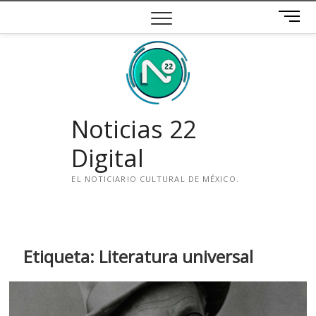
Saltar
B
al
o
contenido
t
ó
n
d
e
Noticias 22
m
e
Digital
n
ú
EL NOTICIARIO CULTURAL DE MÉXICO.
i
n
s
t
Etiqueta:
Literatura universal
a
g
r
a