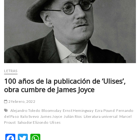
m
v
o
l
g
e
r
s
k
o
LETRAS
p
100 años de la publicación de ‘Ulises’,
e
obra cumbre de James Joyce
n
v
o
2 febrero, 2022
l
Alejandro Toledo
Bloomsday
Ernst Hemingway
Ezra Pound
Fernando
g
del Paso
Italo Svevo
James Joyce
Julián Ríos
Literatura universal
Marcel
e
Proust
Salvador Elizondo
Ulises
r
F
T
W
s