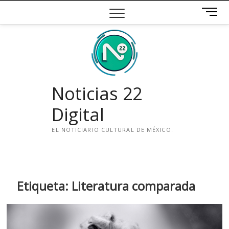
Saltar
B
al
o
contenido
t
ó
n
d
e
Noticias 22
m
e
Digital
n
ú
EL NOTICIARIO CULTURAL DE MÉXICO.
i
n
s
t
Etiqueta:
Literatura comparada
a
g
r
a