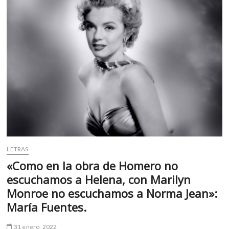
m
v
o
l
g
e
r
s
k
o
p
e
n
LETRAS
v
«Como en la obra de Homero no
o
escuchamos a Helena, con Marilyn
l
g
Monroe no escuchamos a Norma Jean»:
e
María Fuentes.
r
s
31 enero, 2022