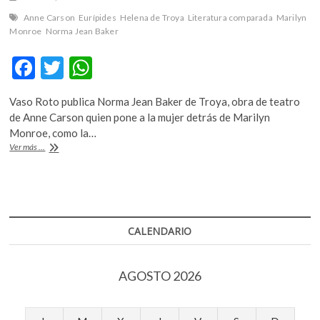
k
Anne Carson
Eurípides
Helena de Troya
Literatura comparada
Marilyn
o
Monroe
Norma Jean Baker
p
e
F
T
W
n
ac
w
h
Vaso Roto publica Norma Jean Baker de Troya, obra de teatro
e
itt
at
de Anne Carson quien pone a la mujer detrás de Marilyn
b
er
s
Monroe, como la…
«Como
Ver más ...
o
A
en
la
o
p
obra
k
p
de
Homero
no
CALENDARIO
escuchamos
a
Helena,
AGOSTO 2026
con
Marilyn
Monroe
no