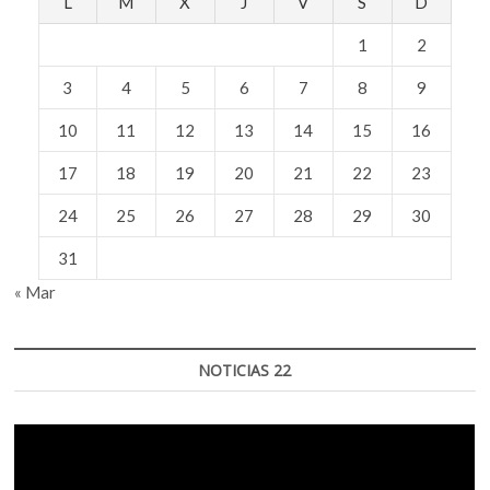
L
M
X
J
V
S
D
escuchamos
a
1
2
Norma
Jean»:
3
4
5
6
7
8
9
María
Fuentes.
10
11
12
13
14
15
16
17
18
19
20
21
22
23
24
25
26
27
28
29
30
31
« Mar
NOTICIAS 22