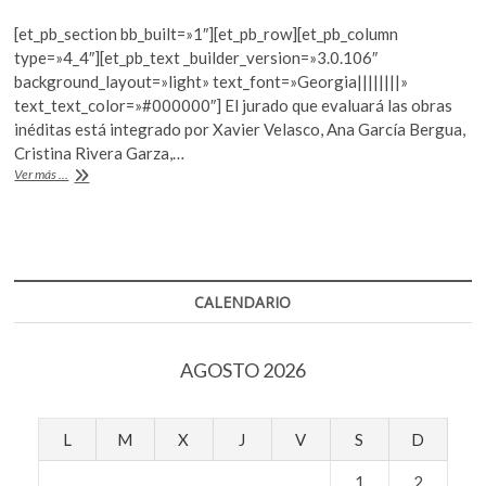
ac
w
h
k
o
[et_pb_section bb_built=»1″][et_pb_row][et_pb_column
e
itt
at
p
type=»4_4″][et_pb_text _builder_version=»3.0.106″
b
er
s
e
background_layout=»light» text_font=»Georgia||||||||»
n
text_text_color=»#000000″] El jurado que evaluará las obras
o
A
inéditas está integrado por Xavier Velasco, Ana García Bergua,
o
p
Cristina Rivera Garza,…
Cambian
Ver más ...
k
p
las
reglas
en
el
Premio
Lipp
CALENDARIO
de
Novela
2018
AGOSTO 2026
L
M
X
J
V
S
D
1
2