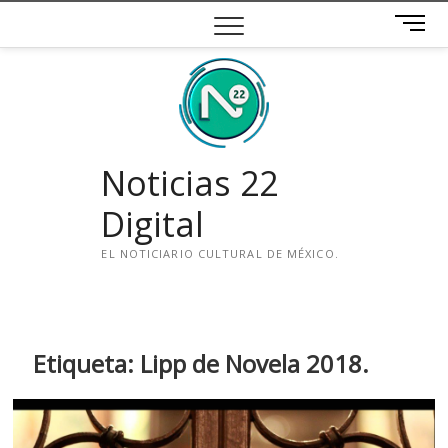
Saltar
B
al
o
contenido
t
ó
n
d
e
Noticias 22
m
e
Digital
n
ú
EL NOTICIARIO CULTURAL DE MÉXICO.
i
n
s
t
Etiqueta:
Lipp de Novela 2018.
a
g
r
a