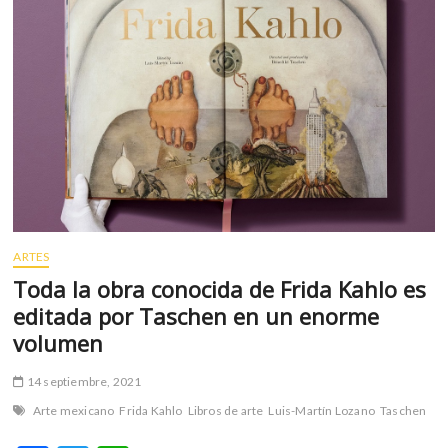
m
v
o
l
g
e
r
s
k
o
p
ARTES
e
n
Toda la obra conocida de Frida Kahlo es
v
editada por Taschen en un enorme
o
volumen
l
g
14 septiembre, 2021
e
Arte mexicano
Frida Kahlo
Libros de arte
Luis-Martín Lozano
Taschen
r
s