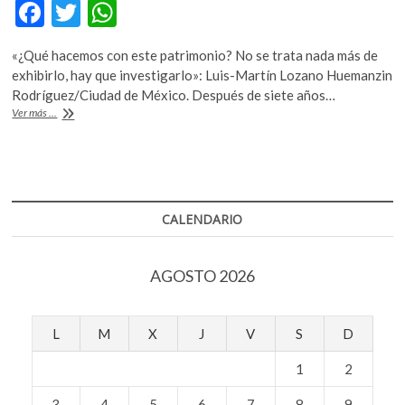
F
T
W
k
o
ac
w
h
p
«¿Qué hacemos con este patrimonio? No se trata nada más de
e
itt
at
e
exhibirlo, hay que investigarlo»: Luis-Martín Lozano Huemanzin
n
b
er
s
Rodríguez/Ciudad de México. Después de siete años…
Toda
Ver más ...
o
A
la
obra
o
p
conocida
k
p
de
Frida
Kahlo
CALENDARIO
es
editada
por
AGOSTO 2026
Taschen
en
un
enorme
L
M
X
J
V
S
D
volumen
1
2
3
4
5
6
7
8
9