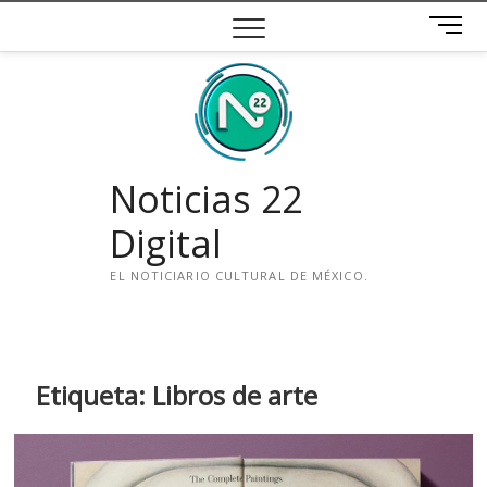
Saltar
B
al
o
contenido
t
ó
n
d
e
Noticias 22
m
e
Digital
n
ú
EL NOTICIARIO CULTURAL DE MÉXICO.
i
n
s
t
Etiqueta:
Libros de arte
a
g
r
a