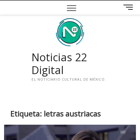
Saltar
B
al
o
contenido
t
ó
n
d
e
Noticias 22
m
e
Digital
n
ú
EL NOTICIARIO CULTURAL DE MÉXICO.
i
n
s
t
Etiqueta:
letras austriacas
a
g
r
a