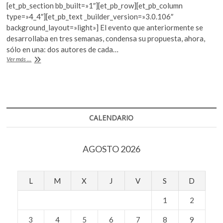
k
[et_pb_section bb_built=»1″][et_pb_row][et_pb_column
e
itt
at
o
type=»4_4″][et_pb_text _builder_version=»3.0.106″
b
er
s
p
background_layout=»light»] El evento que anteriormente se
e
desarrollaba en tres semanas, condensa su propuesta, ahora,
o
A
n
sólo en una: dos autores de cada…
o
p
Semana
Ver más ...
de
k
p
las
nuevas
dramaturgias:
Alemania-
Austria-
CALENDARIO
Suiza
AGOSTO 2026
L
M
X
J
V
S
D
1
2
3
4
5
6
7
8
9