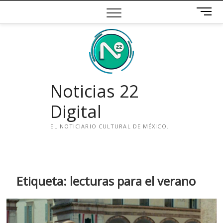
Saltar
B
al
o
contenido
t
ó
n
d
e
Noticias 22
m
e
Digital
n
ú
EL NOTICIARIO CULTURAL DE MÉXICO.
i
n
s
t
Etiqueta:
lecturas para el verano
a
g
r
a