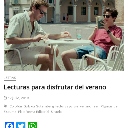
m
v
o
l
g
e
r
s
k
o
p
e
LETRAS
n
Lecturas para disfrutar del verano
v
o
17 julio, 2018
l
g
Colofón
Galaxia Gutemberg
lecturas para el verano
leer
Páginas de
e
Espuma
Plataforma Editorial
Siruela
r
F
T
W
s