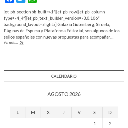
k
ac
w
h
o
[et_pb_section bb_built=»1″][et_pb_row][et_pb_column
e
itt
at
p
type=»4_4″][et_pb_text _builder_version=»3.0.106″
e
b
er
s
background_layout=»light»] Galaxia Gutemberg, Siruela,
n
Páginas de Espuma y Plataforma Editorial, son algunos de los
o
A
sellos españoles con nuevas propuestas para acompañar…
o
p
Lecturas
Ver más ...
para
k
p
disfrutar
del
verano
CALENDARIO
AGOSTO 2026
L
M
X
J
V
S
D
1
2