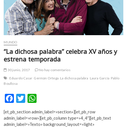
MUNDO
“La dichosa palabra” celebra XV años y
estrena temporada
30 junio, 2017
No hay comentarios
Eduardo Casar
Germán Ortega
La dichosa palabra
Laura García
Pablo
Boullosa
F
T
W
ac
w
h
[et_pb_section admin_label=»section»][et_pb_row
e
itt
at
admin_label=»row»][et_pb_column type=»4_4″][et_pb_text
b
er
s
admin_label=»Texto» background_layout=»light»