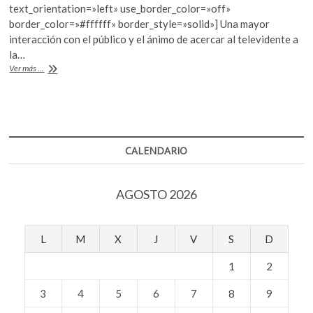
text_orientation=»left» use_border_color=»off»
o
A
border_color=»#ffffff» border_style=»solid»] Una mayor
o
p
interacción con el público y el ánimo de acercar al televidente a
la…
k
p
“La
Ver más ...
dichosa
palabra”
celebra
XV
años
y
CALENDARIO
estrena
temporada
AGOSTO 2026
L
M
X
J
V
S
D
1
2
3
4
5
6
7
8
9