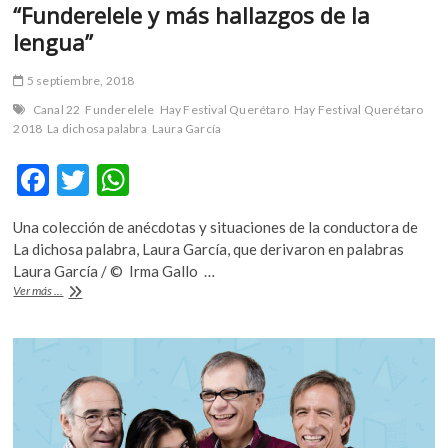
“Funderelele y más hallazgos de la
lengua”
5 septiembre, 2018
Canal 22
Funderelele
Hay Festival Querétaro
Hay Festival Querétaro
2018
La dichosa palabra
Laura García
F
T
W
ac
w
h
Una colección de anécdotas y situaciones de la conductora de
e
itt
at
La dichosa palabra, Laura García, que derivaron en palabras
b
er
s
Laura García / © Irma Gallo …
“Funderelele
Ver más ...
o
A
y
más
o
p
hallazgos
k
p
de
la
lengua”