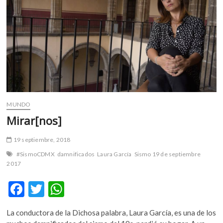
m
v
o
l
g
e
r
s
k
MUNDO
o
Mirar[nos]
p
e
n
19 septiembre, 2018
v
#SismoCDMX
damnificados
Laura García
Sismo 19 de septiembre
o
2017
l
g
F
T
W
e
ac
w
h
r
La conductora de la Dichosa palabra, Laura García, es una de los
e
itt
at
s