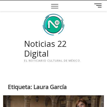
Saltar
B
al
o
contenido
t
ó
n
d
e
Noticias 22
m
e
Digital
n
ú
EL NOTICIARIO CULTURAL DE MÉXICO.
i
n
s
t
Etiqueta:
Laura García
a
g
r
a