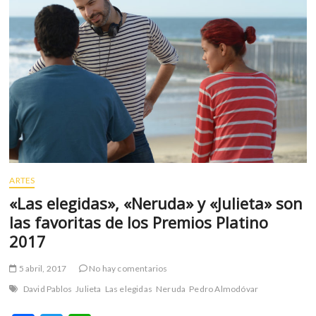
m
v
o
l
g
e
r
s
k
o
p
ARTES
e
n
«Las elegidas», «Neruda» y «Julieta» son
v
las favoritas de los Premios Platino
o
2017
l
g
5 abril, 2017
No hay comentarios
e
David Pablos
Julieta
Las elegidas
Neruda
Pedro Almodóvar
r
s