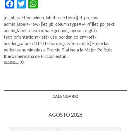
F
T
W
k
o
ac
w
h
p
[et_pb_section admin_label=»section»][et_pb_row
e
itt
at
e
admin_label=»row»][et_pb_column type=»4_4″][et_pb_text
n
b
er
s
admin_label=»Texto» background_layout=»light»
text_orientation=»left» use_border_color=»off»
o
A
border_color=»#ffffff» border_style=»solid»] Entre las
o
p
películas nominadas a Premio Platino a la Mejor Película
Iberoamericana de Ficción están…
k
p
«Las
Ver más ...
elegidas»,
«Neruda»
y
«Julieta»
son
las
CALENDARIO
favoritas
de
los
AGOSTO 2026
Premios
Platino
2017