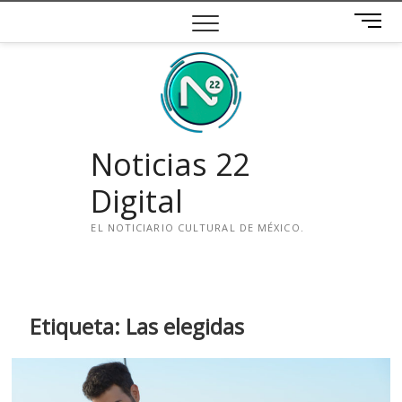
Saltar
B
al
o
contenido
t
ó
n
d
e
Noticias 22
m
e
Digital
n
ú
EL NOTICIARIO CULTURAL DE MÉXICO.
i
n
s
t
Etiqueta:
Las elegidas
a
g
r
a