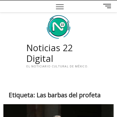
Saltar
B
al
o
contenido
t
ó
n
d
e
Noticias 22
m
e
Digital
n
ú
EL NOTICIARIO CULTURAL DE MÉXICO.
i
n
s
t
Etiqueta:
Las barbas del profeta
a
g
r
a