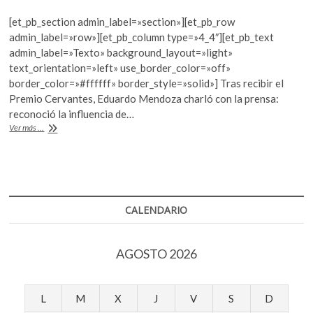
ac
w
h
k
o
[et_pb_section admin_label=»section»][et_pb_row
e
itt
at
p
admin_label=»row»][et_pb_column type=»4_4″][et_pb_text
b
er
s
e
admin_label=»Texto» background_layout=»light»
n
text_orientation=»left» use_border_color=»off»
o
A
border_color=»#ffffff» border_style=»solid»] Tras recibir el
o
p
Premio Cervantes, Eduardo Mendoza charló con la prensa:
reconoció la influencia de…
k
p
Eduardo
Ver más ...
Mendoza
habla
de
las
influencias
en
CALENDARIO
su
obra
AGOSTO 2026
L
M
X
J
V
S
D