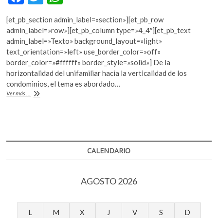
k
ac
w
h
o
[et_pb_section admin_label=»section»][et_pb_row
e
itt
at
p
admin_label=»row»][et_pb_column type=»4_4″][et_pb_text
e
b
er
s
admin_label=»Texto» background_layout=»light»
n
text_orientation=»left» use_border_color=»off»
o
A
border_color=»#ffffff» border_style=»solid»] De la
o
p
horizontalidad del unifamiliar hacia la verticalidad de los
condominios, el tema es abordado…
k
p
“La
Ver más ...
casa
en
la
Ciudad
de
México
CALENDARIO
en
el
siglo
AGOSTO 2026
XX”
L
M
X
J
V
S
D