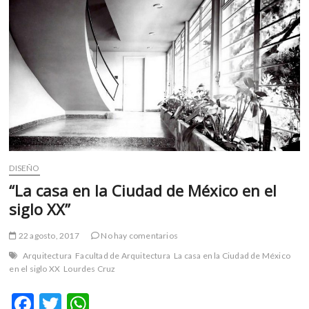
m
v
o
l
g
e
r
s
k
o
p
DISEÑO
e
“La casa en la Ciudad de México en el
n
siglo XX”
v
o
22 agosto, 2017
No hay comentarios
l
g
Arquitectura
Facultad de Arquitectura
La casa en la Ciudad de México
en el siglo XX
Lourdes Cruz
e
r
F
T
W
s