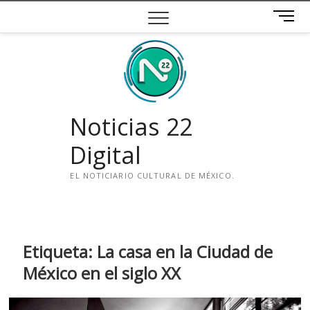
Saltar
B
al
o
contenido
t
ó
n
d
e
Noticias 22
m
e
Digital
n
ú
EL NOTICIARIO CULTURAL DE MÉXICO.
i
n
s
t
Etiqueta:
La casa en la Ciudad de
a
México en el siglo XX
g
r
a