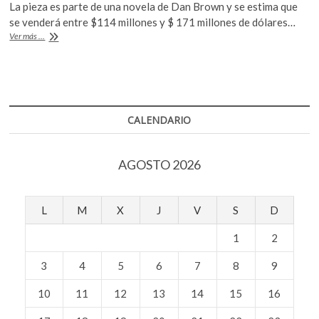
k
La pieza es parte de una novela de Dan Brown y se estima que
e
itt
at
o
se venderá entre $114 millones y $ 171 millones de dólares…
b
er
s
Antes
Ver más ...
p
de
e
o
A
la
n
subasta,
o
p
«Judith
y
k
p
Holofernes»
CALENDARIO
será
exhibida
AGOSTO 2026
L
M
X
J
V
S
D
1
2
3
4
5
6
7
8
9
10
11
12
13
14
15
16