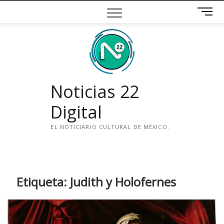
Saltar
B
al
o
contenido
t
ó
n
d
e
Noticias 22
m
e
Digital
n
ú
EL NOTICIARIO CULTURAL DE MÉXICO.
i
n
s
t
Etiqueta:
Judith y Holofernes
a
g
r
a