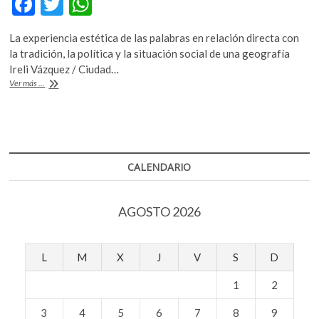
F
T
W
k
ac
w
h
o
La experiencia estética de las palabras en relación directa con
p
e
itt
at
la tradición, la política y la situación social de una geografía
e
b
er
s
Ireli Vázquez / Ciudad…
n
«Tiawanaku.
Ver más ...
o
A
Poemas
de
o
p
la
k
p
madre
coqa»
CALENDARIO
AGOSTO 2026
L
M
X
J
V
S
D
1
2
3
4
5
6
7
8
9