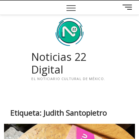
Saltar
B
al
o
contenido
t
ó
n
d
e
Noticias 22
m
e
Digital
n
ú
EL NOTICIARIO CULTURAL DE MÉXICO.
i
n
s
t
Etiqueta:
Judith Santopietro
a
g
r
a