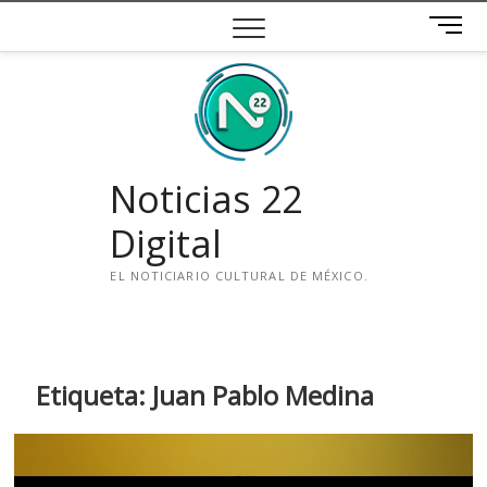
Saltar
B
al
o
contenido
t
ó
n
d
e
Noticias 22
m
e
Digital
n
ú
EL NOTICIARIO CULTURAL DE MÉXICO.
i
n
s
t
Etiqueta:
Juan Pablo Medina
a
g
r
a