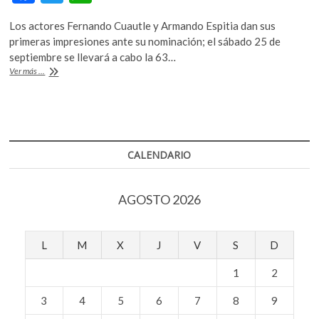
k
ac
w
h
o
Los actores Fernando Cuautle y Armando Espitia dan sus
e
itt
at
p
primeras impresiones ante su nominación; el sábado 25 de
b
er
s
e
septiembre se llevará a cabo la 63…
n
Los
Ver más ...
o
A
nominados
a
o
p
Mejor
k
p
Actor
en
los
CALENDARIO
próximos
Premios
Ariel,
AGOSTO 2026
algunas
impresiones
L
M
X
J
V
S
D
1
2
3
4
5
6
7
8
9