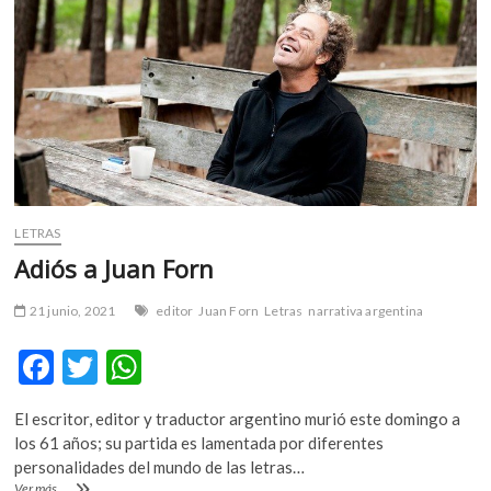
m
v
o
l
g
e
r
s
k
LETRAS
o
p
Adiós a Juan Forn
e
n
21 junio, 2021
editor
Juan Forn
Letras
narrativa argentina
v
F
T
W
o
l
ac
w
h
g
El escritor, editor y traductor argentino murió este domingo a
e
itt
at
e
los 61 años; su partida es lamentada por diferentes
r
b
er
s
personalidades del mundo de las letras…
s
Adiós
Ver más ...