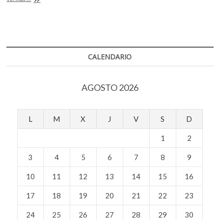
o
A
k
a
o
Juan
o
p
Forn
p
k
p
e
n
CALENDARIO
AGOSTO 2026
L
M
X
J
V
S
D
1
2
3
4
5
6
7
8
9
10
11
12
13
14
15
16
17
18
19
20
21
22
23
24
25
26
27
28
29
30