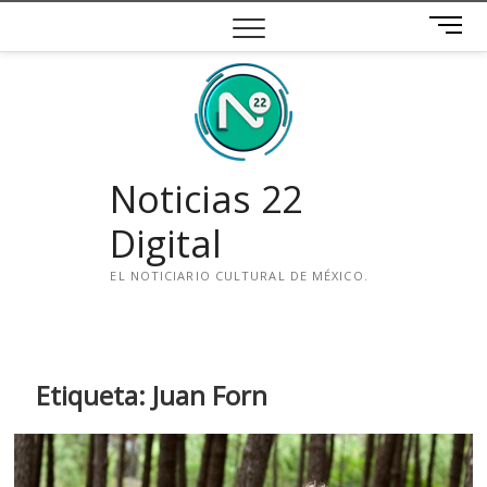
Saltar
B
al
o
contenido
t
ó
n
d
e
Noticias 22
m
e
Digital
n
ú
EL NOTICIARIO CULTURAL DE MÉXICO.
i
n
s
t
Etiqueta:
Juan Forn
a
g
r
a