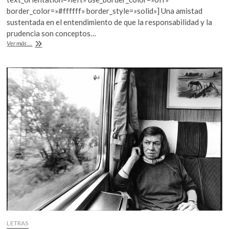
o
A
border_color=»#ffffff» border_style=»solid»] Una amistad
o
p
sustentada en el entendimiento de que la responsabilidad y la
prudencia son conceptos…
k
p
Las
Ver más ...
lecciones
de
Alfonso
Reyes
a
José
Luis
Martínez
LETRAS