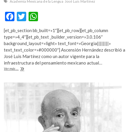
Academia Mexicana de la Lengua
José Luis Martínez
F
T
W
ac
w
h
[et_pb_section bb_built=»1″][et_pb_row][et_pb_column
e
itt
at
type=»4_4″][et_pb_text _builder_version=»3.0.106″
b
er
s
background_layout=»light» text_font=»Georgia||||||||»
text_text_color=»#000000″] Ascensión Hernández describió a
o
A
José Luis Martínez como un autor vigente para la
o
p
infraestructura del pensamiento mexicano actual…
La
Ver más ...
k
p
Academia
Mexicana
de
la
Lengua
recuerda
a
José
Luis
Martínez