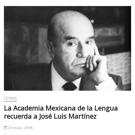
o
A
k
de
las
o
o
p
Revistas
p
Literarias
k
p
e
Mexicanas
n
Modernas
LETRAS
La Academia Mexicana de la Lengua
recuerda a José Luis Martínez
25 mayo, 2018