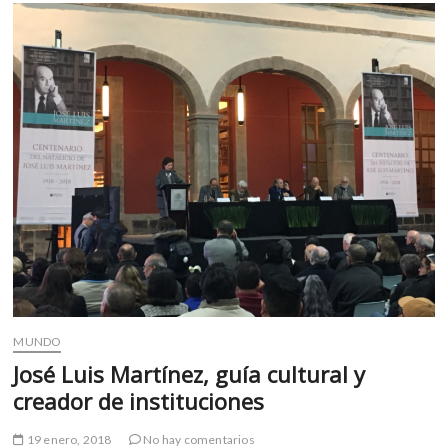
Anagrama
y
el
FCE
para
el
primer
semestre
del
año
MUNDO
José Luis Martínez, guía cultural y
creador de instituciones
19 enero, 2018
No hay comentarios