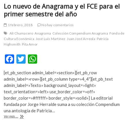
Lo nuevo de Anagrama y el FCE para el
primer semestre del año
1 febrero, 2018
No hay comentarios
Alí Chumacero
Anagrama
Colección Compendium Anagrama
Fondo de
Cultura Económica
José Luis Martínez
Juan José Arreola
Patricia
Highsmith
Pita Amor
F
T
W
ac
w
h
[et_pb_section admin_label=»section»][et_pb_row
e
itt
at
admin_label=»row»][et_pb_column type=»4_4″][et_pb_text
b
er
s
admin_label=»Texto» background_layout=»light»
text_orientation=»left» use_border_color=»off»
o
A
border_color=»#ffffff» border_style=»solid»] La editorial
o
p
fundada por Jorge Herralde suma a su colección Compendium
una antología de Patricia…
k
p
Lo
Ver más ...
nuevo
de