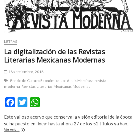
m
v
o
l
g
e
LETRAS
r
La digitalización de las Revistas
s
Literarias Mexicanas Modernas
k
o
18 septiembre, 2018
p
e
Fondo de Cultura Económica
José Luis Martínez
revista
n
moderna
Revistas Literarias Mexicanas Modernas
v
F
T
W
o
l
ac
w
h
g
Este valioso acervo que conserva la visión editorial de la época
e
itt
at
e
se ha puesto en línea; hasta ahora 27 de los 52 títulos ya han…
r
b
er
s
La
Ver más ...
s
digitalización