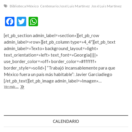
Biblioteca México
Centenario José Luis Martínez
José Luis Martínez
F
T
W
ac
w
h
[et_pb_section admin_label=»section»][et_pb_row
e
itt
at
admin_label=»row»][et_pb_column type=»4_4″][et_pb_text
b
er
s
admin_label=»Texto» background_layout=»light»
text_orientation=»left» text_font=»Georgia||||»
o
A
use_border_color=»off» border_color=»#ffffff»
o
p
border_style=»solid»] “Trabajó incansablemente para que
México fuera un país más habitable”: Javier Garciadiego
k
p
[/et_pb_text][et_pb_image admin_label=»Imagen»…
José
Ver más ...
Luis
Martínez,
guía
cultural
y
creador
CALENDARIO
de
instituciones