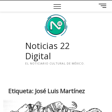
Saltar
B
al
o
contenido
t
ó
n
d
e
Noticias 22
m
e
Digital
n
ú
EL NOTICIARIO CULTURAL DE MÉXICO.
i
n
s
t
Etiqueta:
José Luis Martínez
a
g
r
a