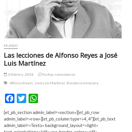
MUNDO
Las lecciones de Alfonso Reyes a José
Luis Martínez
2 febrero, 2018
No hay comentarios
Alfonso Reyes
José Luis Martínez
literatura mexicana
F
T
W
ac
w
h
[et_pb_section admin_label=»section»][et_pb_row
e
itt
at
admin_label=»row»][et_pb_column type=»4_4″][et_pb_text
b
er
s
admin_label=»Texto» background_layout=»light»
text_orientation=»left» use_border_color=»off»