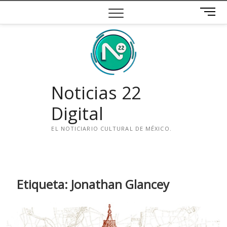
Saltar
B
al
o
contenido
t
ó
n
d
e
Noticias 22
m
e
Digital
n
ú
EL NOTICIARIO CULTURAL DE MÉXICO.
i
n
s
t
Etiqueta:
Jonathan Glancey
a
g
r
a