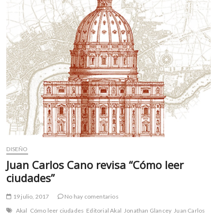
m
v
o
l
g
e
r
s
k
o
p
e
n
v
DISEÑO
o
Juan Carlos Cano revisa “Cómo leer
l
ciudades”
g
e
19 julio, 2017
No hay comentarios
r
s
Akal
Cómo leer ciudades
Editorial Akal
Jonathan Glancey
Juan Carlos