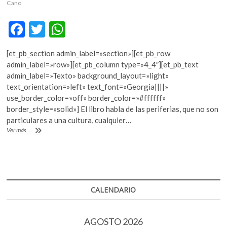
Cano
k
o
F
T
W
p
e
ac
w
h
n
[et_pb_section admin_label=»section»][et_pb_row
e
itt
at
admin_label=»row»][et_pb_column type=»4_4″][et_pb_text
b
er
s
admin_label=»Texto» background_layout=»light»
text_orientation=»left» text_font=»Georgia||||»
o
A
use_border_color=»off» border_color=»#ffffff»
o
p
border_style=»solid»] El libro habla de las periferias, que no son
particulares a una cultura, cualquier…
k
p
Juan
Ver más ...
Carlos
Cano
revisa
“Cómo
leer
ciudades”
CALENDARIO
AGOSTO 2026