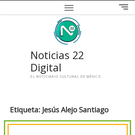
Saltar
B
al
o
contenido
t
ó
n
d
e
Noticias 22
m
e
Digital
n
ú
EL NOTICIARIO CULTURAL DE MÉXICO.
i
n
s
t
Etiqueta:
Jesús Alejo Santiago
a
g
r
a