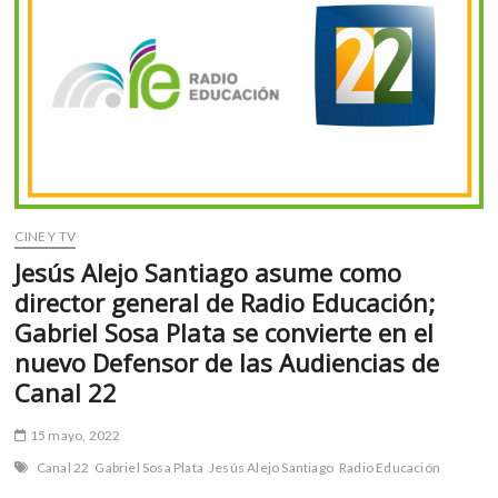
m
v
o
l
g
e
r
s
k
CINE Y TV
o
p
Jesús Alejo Santiago asume como
e
director general de Radio Educación;
n
Gabriel Sosa Plata se convierte en el
v
nuevo Defensor de las Audiencias de
o
Canal 22
l
g
e
15 mayo, 2022
r
Canal 22
Gabriel Sosa Plata
Jesús Alejo Santiago
Radio Educación
s