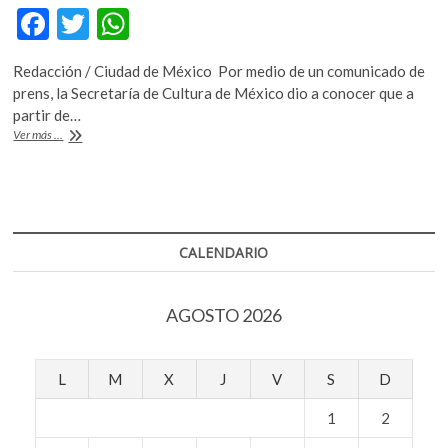
k
F
T
W
o
ac
w
h
p
Redacción / Ciudad de México Por medio de un comunicado de
e
e
itt
at
prens, la Secretaría de Cultura de México dio a conocer que a
n
b
er
s
partir de…
Jesús
Ver más ...
o
A
Alejo
Santiago
o
p
asume
k
p
como
director
general
CALENDARIO
de
Radio
Educación;
AGOSTO 2026
Gabriel
Sosa
Plata
se
L
M
X
J
V
S
D
convierte
en
1
2
el
nuevo