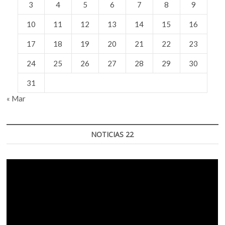
3
4
5
6
7
8
9
Defensor
de
las
10
11
12
13
14
15
16
Audiencias
de
17
18
19
20
21
22
23
Canal
22
24
25
26
27
28
29
30
31
« Mar
NOTICIAS 22