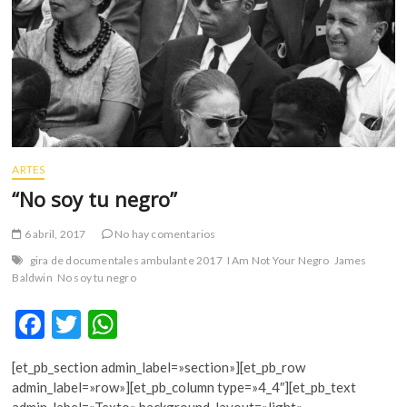
m
v
o
l
g
e
r
s
ARTES
k
“No soy tu negro”
o
p
6 abril, 2017
No hay comentarios
e
n
gira de documentales ambulante 2017
I Am Not Your Negro
James
v
Baldwin
No soy tu negro
o
F
T
W
l
g
ac
w
h
e
[et_pb_section admin_label=»section»][et_pb_row
e
itt
at
r
admin_label=»row»][et_pb_column type=»4_4″][et_pb_text
s
admin_label=»Texto» background_layout=»light»