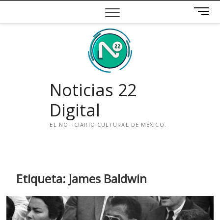
Saltar
B
al
o
contenido
t
ó
n
d
e
Noticias 22
m
e
Digital
n
ú
EL NOTICIARIO CULTURAL DE MÉXICO.
i
n
s
t
Etiqueta:
James Baldwin
a
g
r
a