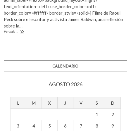
b
er
s
k
text_orientation=»left» use_border_color=»off»
o
A
o
border_color=»#ffffff» border_style=»solid»] Filme de Raoul
p
o
p
Peck sobre el escritor y activista James Baldwin, una reflexión
e
sobre la…
k
p
n
“No
Ver más ...
soy
tu
negro”
CALENDARIO
AGOSTO 2026
L
M
X
J
V
S
D
1
2
3
4
5
6
7
8
9