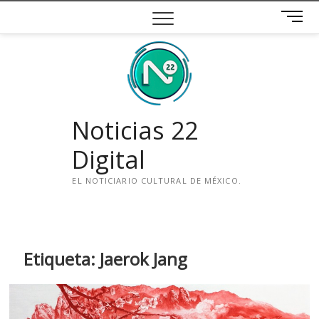
Saltar
B
al
o
contenido
t
ó
n
d
e
Noticias 22
m
e
Digital
n
ú
EL NOTICIARIO CULTURAL DE MÉXICO.
i
n
s
t
Etiqueta:
Jaerok Jang
a
g
r
a