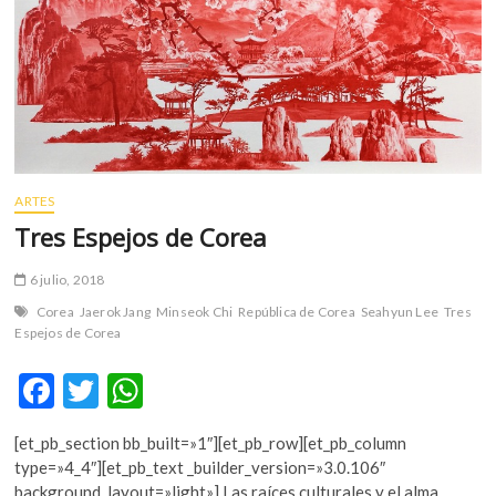
m
v
o
l
g
e
r
s
ARTES
k
Tres Espejos de Corea
o
p
6 julio, 2018
e
n
Corea
Jaerok Jang
Minseok Chi
República de Corea
Seahyun Lee
Tres
Espejos de Corea
v
o
F
T
W
l
g
ac
w
h
e
[et_pb_section bb_built=»1″][et_pb_row][et_pb_column
e
itt
at
r
type=»4_4″][et_pb_text _builder_version=»3.0.106″
s
background_layout=»light»] Las raíces culturales y el alma