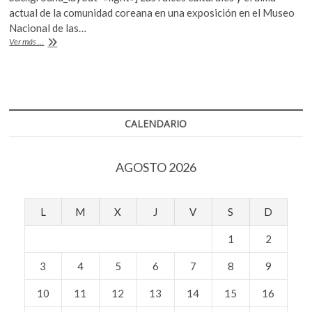
b
er
s
k
actual de la comunidad coreana en una exposición en el Museo
o
A
o
Nacional de las…
p
o
p
Tres
Ver más ...
e
Espejos
k
p
de
n
Corea
CALENDARIO
AGOSTO 2026
L
M
X
J
V
S
D
1
2
3
4
5
6
7
8
9
10
11
12
13
14
15
16