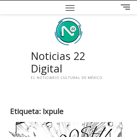
Saltar
B
al
o
contenido
t
ó
n
d
e
Noticias 22
m
e
Digital
n
ú
EL NOTICIARIO CULTURAL DE MÉXICO.
i
n
s
t
Etiqueta:
Ixpule
a
g
r
a