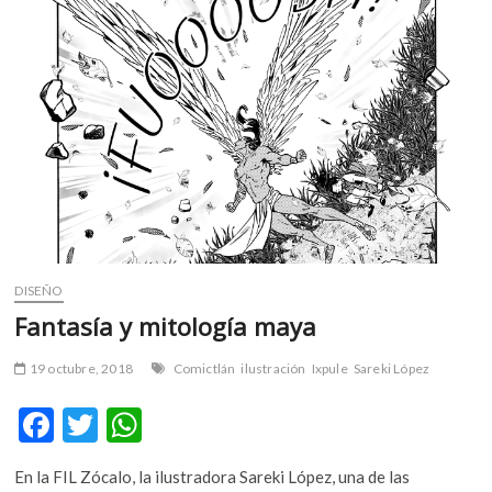
m
v
o
l
g
e
r
s
k
o
p
e
DISEÑO
n
Fantasía y mitología maya
v
o
19 octubre, 2018
Comictlán
ilustración
Ixpule
Sareki López
l
g
F
T
W
e
ac
w
h
r
En la FIL Zócalo, la ilustradora Sareki López, una de las
s