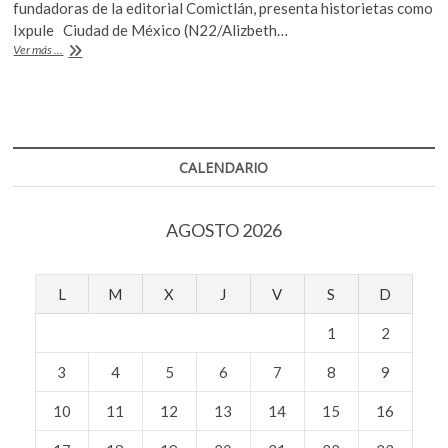
e
itt
at
fundadoras de la editorial Comictlán, presenta historietas como
k
b
er
s
Ixpule Ciudad de México (N22/Alizbeth…
o
Fantasía
Ver más ...
p
o
A
y
e
mitología
o
p
n
maya
k
p
CALENDARIO
AGOSTO 2026
L
M
X
J
V
S
D
1
2
3
4
5
6
7
8
9
10
11
12
13
14
15
16