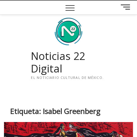
Saltar
B
al
o
contenido
t
ó
n
d
e
Noticias 22
m
e
Digital
n
ú
EL NOTICIARIO CULTURAL DE MÉXICO.
i
n
s
t
Etiqueta:
Isabel Greenberg
a
g
r
a