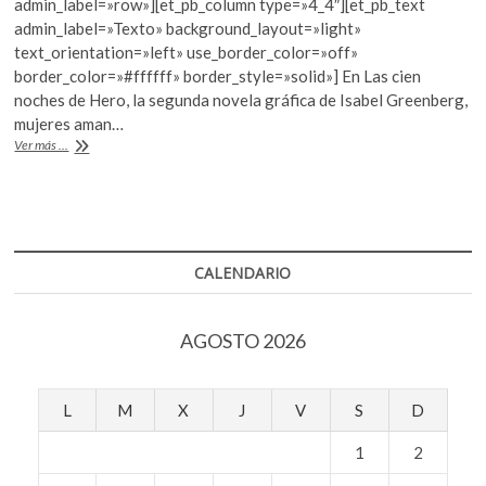
admin_label=»row»][et_pb_column type=»4_4″][et_pb_text
k
b
er
s
admin_label=»Texto» background_layout=»light»
o
text_orientation=»left» use_border_color=»off»
o
A
p
border_color=»#ffffff» border_style=»solid»] En Las cien
e
o
p
noches de Hero, la segunda novela gráfica de Isabel Greenberg,
n
mujeres aman…
k
p
Fábula
Ver más ...
feminista
CALENDARIO
AGOSTO 2026
L
M
X
J
V
S
D
1
2