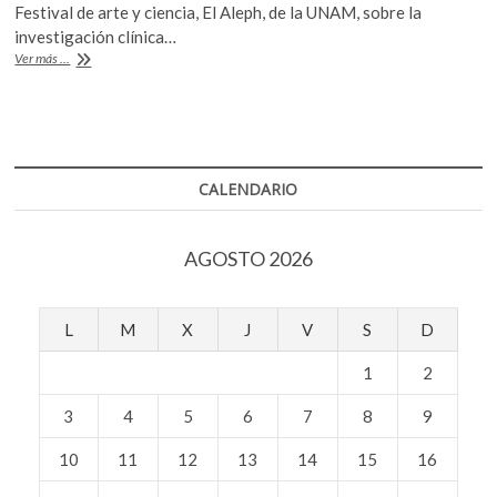
e
itt
at
k
Festival de arte y ciencia, El Aleph, de la UNAM, sobre la
b
er
s
o
investigación clínica…
Sobre
p
Ver más ...
o
A
medicamentos
e
y
o
p
n
vacunas
k
p
para
enfrentar
el
CALENDARIO
coronavirus
AGOSTO 2026
L
M
X
J
V
S
D
1
2
3
4
5
6
7
8
9
10
11
12
13
14
15
16