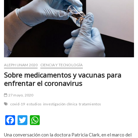
m
v
o
l
g
e
r
s
k
ALEPH UNAM 2020
CIENCIA Y TECNOLOGÍA
o
p
Sobre medicamentos y vacunas para
e
enfrentar el coronavirus
n
v
27 mayo, 2020
o
covid-19
estudios
investigación clínica
tratamientos
l
g
F
T
W
e
ac
w
h
r
s
Una conversación con la doctora Patricia Clark, en el marco del