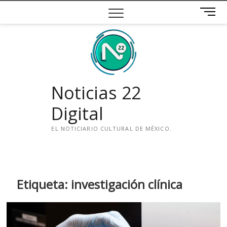
Saltar
B
al
o
contenido
t
ó
n
d
e
Noticias 22
m
e
Digital
n
ú
EL NOTICIARIO CULTURAL DE MÉXICO.
i
n
s
t
Etiqueta:
investigación clínica
a
g
r
a