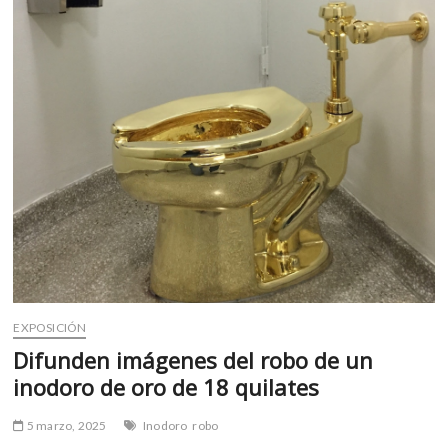
m
v
o
l
g
e
r
s
k
o
p
e
n
v
o
EXPOSICIÓN
l
Difunden imágenes del robo de un
g
inodoro de oro de 18 quilates
e
r
5 marzo, 2025
Inodoro
robo
s