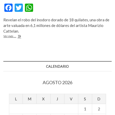
k
F
T
W
o
ac
w
h
p
e
Revelan el robo del inodoro dorado de 18 quilates, una obra de
e
itt
at
n
arte valuada en 6,1 millones de dólares del artista Maurizio
b
er
s
Cattelan.
Difunden
Ver más ...
o
A
imágenes
del
o
p
robo
k
p
de
un
inodoro
CALENDARIO
de
oro
de
AGOSTO 2026
18
quilates
L
M
X
J
V
S
D
1
2