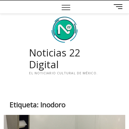
Saltar
B
al
o
contenido
t
ó
n
d
e
Noticias 22
m
e
Digital
n
ú
EL NOTICIARIO CULTURAL DE MÉXICO.
i
n
s
t
Etiqueta:
Inodoro
a
g
r
a