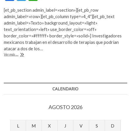
ac
w
h
k
o
[et_pb_section admin_label=»section»][et_pb_row
e
itt
at
p
admin_label=»row»][et_pb_column type=»4_4″][et_pb_text
b
er
s
e
admin_label=»Texto» background_layout=»light»
n
text_orientation=»left» use_border_color=»off»
o
A
border_color=»#ffffff» border_style=»solid»] Investigadores
o
p
mexicanos trabajan en el desarrollo de terapias que podrían
atacar a dos de los…
k
p
Inmunoterapias
Ver más ...
para
bacterias
resistentes
a
antibióticos
CALENDARIO
AGOSTO 2026
L
M
X
J
V
S
D