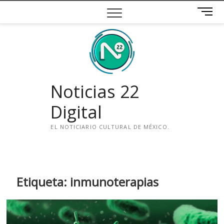
Saltar
B
al
o
contenido
t
ó
n
d
e
Noticias 22
m
e
Digital
n
ú
EL NOTICIARIO CULTURAL DE MÉXICO.
i
n
s
t
Etiqueta:
inmunoterapias
a
g
r
a