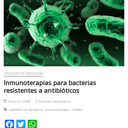
m
v
o
l
g
e
r
s
k
o
p
CIENCIA Y TECNOLOGÍA
e
n
Inmunoterapias para bacterias
v
resistentes a antibióticos
o
l
9 marzo, 2018
No hay comentarios
g
antibióticos
bacterias
inmunoterapias
UNAM
e
r
F
T
W
s