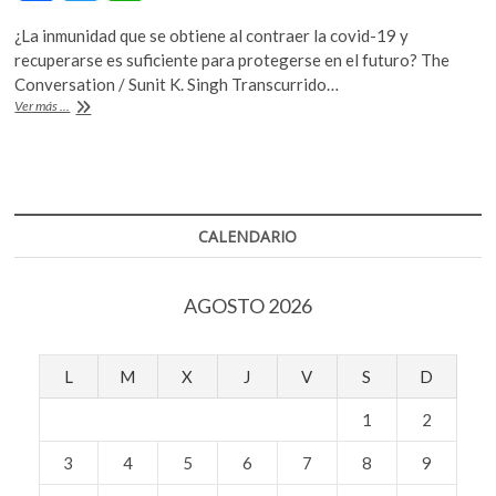
ac
w
h
k
o
¿La inmunidad que se obtiene al contraer la covid-19 y
e
itt
at
p
recuperarse es suficiente para protegerse en el futuro? The
b
er
s
e
Conversation / Sunit K. Singh Transcurrido…
COVID-
Ver más ...
n
o
A
19:
¿Cómo
o
p
responde
k
p
el
sistema
inmunitario
CALENDARIO
de
las
personas
AGOSTO 2026
que
han
pasado
la
L
M
X
J
V
S
D
enfermedad?
1
2
3
4
5
6
7
8
9