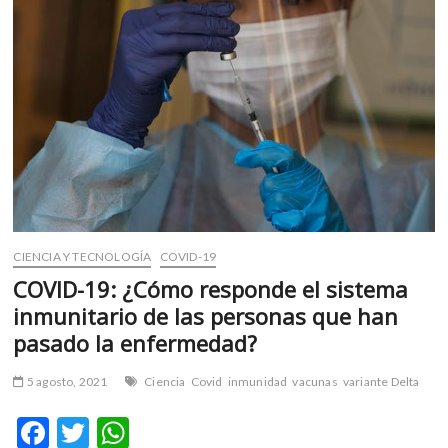
m
v
o
l
g
e
r
s
k
o
p
CIENCIA Y TECNOLOGÍA
COVID-19
e
n
COVID-19: ¿Cómo responde el sistema
v
inmunitario de las personas que han
o
pasado la enfermedad?
l
g
5 agosto, 2021
Ciencia
Covid
inmunidad
vacunas
variante Delta
e
r
F
T
W
s