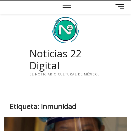
Saltar
B
al
o
contenido
t
ó
n
d
e
Noticias 22
m
e
Digital
n
ú
EL NOTICIARIO CULTURAL DE MÉXICO.
i
n
s
t
Etiqueta:
inmunidad
a
g
r
a