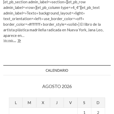
[et_pb_section admin_label=»section»][et_pb_row
k
e
itt
at
admin_label=»row»][et_pb_column type=»4_4″][et_pb_text
o
b
er
s
admin_label=»Texto» background_layout=»light»
p
text_orientation=»left» use_border_color=»off»
e
o
A
border_color=»#ffffff» border_style=»solid»] El libro de la
n
o
p
artista plástica madrileña radicada en Nueva York, Jana Leo,
aparece en…
k
p
“Violación
Ver más ...
Nueva
York”
CALENDARIO
AGOSTO 2026
L
M
X
J
V
S
D
1
2