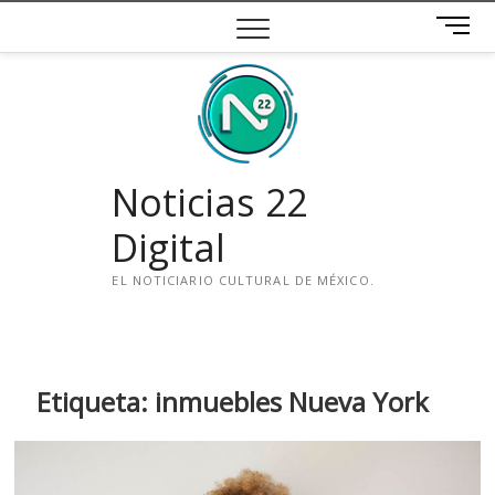
Saltar
B
al
o
contenido
t
ó
n
d
e
Noticias 22
m
e
Digital
n
ú
EL NOTICIARIO CULTURAL DE MÉXICO.
i
n
s
t
Etiqueta:
inmuebles Nueva York
a
g
r
a