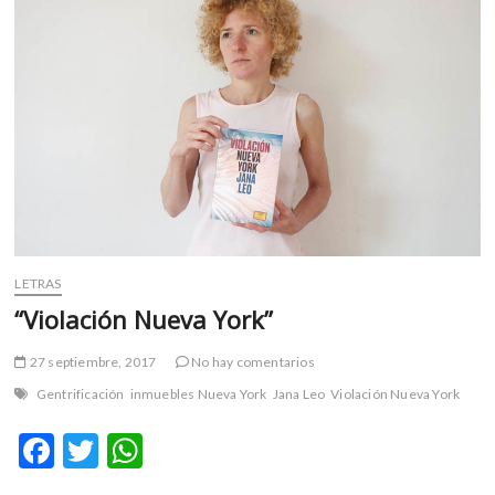
m
v
o
l
g
e
r
s
k
o
p
LETRAS
e
n
“Violación Nueva York”
v
o
27 septiembre, 2017
No hay comentarios
l
Gentrificación
inmuebles Nueva York
Jana Leo
Violación Nueva York
g
e
F
T
W
r
ac
w
h
s