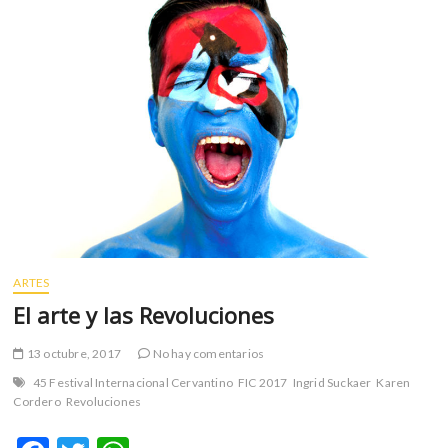
m
v
o
l
g
e
r
s
k
o
p
e
n
ARTES
v
El arte y las Revoluciones
o
l
13 octubre, 2017
No hay comentarios
g
45 Festival Internacional Cervantino
FIC 2017
Ingrid Suckaer
Karen
e
Cordero
Revoluciones
r
s