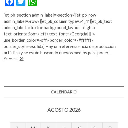
F
T
W
k
ac
w
h
o
[et_pb_section admin_label=»section»][et_pb_row
p
e
itt
at
admin_label=»row»][et_pb_column type=»4_4″][et_pb_text
e
b
er
s
admin_label=»Texto» background_layout=»light»
n
text_orientation=»left» text_font=»Georgia||||»
o
A
use_border_color=»off» border_color=»#ffffff»
o
p
border_style=»solid»] Hay una efervescencia de producción
artística y se están buscando nuevos medios para poder…
k
p
El
Ver más ...
arte
y
las
Revoluciones
CALENDARIO
AGOSTO 2026