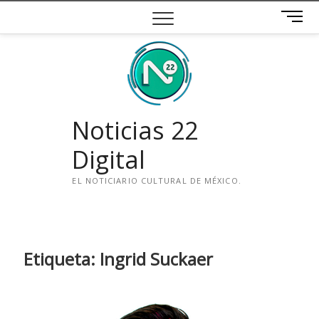
Saltar
B
al
o
contenido
t
ó
n
d
e
Noticias 22
m
e
Digital
n
ú
EL NOTICIARIO CULTURAL DE MÉXICO.
i
n
s
t
Etiqueta:
Ingrid Suckaer
a
g
r
a