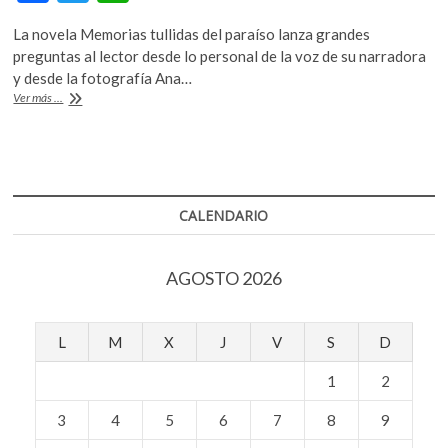
ac
w
h
k
o
La novela Memorias tullidas del paraíso lanza grandes
e
itt
at
p
preguntas al lector desde lo personal de la voz de su narradora
b
er
s
e
y desde la fotografía Ana…
n
Ingrid
Ver más ...
o
A
Solana,
sobre
o
p
las
k
p
contradicciones
y
lo
CALENDARIO
sublime
de
la
AGOSTO 2026
memoria
L
M
X
J
V
S
D
1
2
3
4
5
6
7
8
9