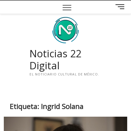
Saltar
B
al
o
contenido
t
ó
n
d
e
Noticias 22
m
e
Digital
n
ú
EL NOTICIARIO CULTURAL DE MÉXICO.
i
n
s
t
Etiqueta:
Ingrid Solana
a
g
r
a