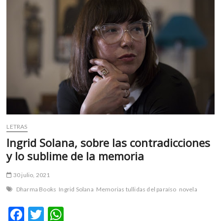
m
v
o
l
g
e
r
s
k
o
p
LETRAS
e
n
Ingrid Solana, sobre las contradicciones
v
y lo sublime de la memoria
o
l
30 julio, 2021
g
Dharma Books
Ingrid Solana
Memorias tullidas del paraíso
novela
e
r
F
T
W
s