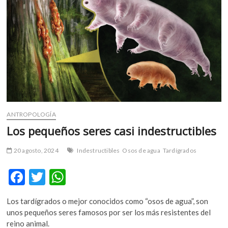
m
v
o
l
g
e
r
s
k
o
ANTROPOLOGÍA
p
Los pequeños seres casi indestructibles
e
n
20 agosto, 2024
Indestructibles
Osos de agua
Tardígrados
v
o
F
T
W
l
ac
w
h
g
e
Los tardígrados o mejor conocidos como “osos de agua”, son
e
itt
at
r
unos pequeños seres famosos por ser los más resistentes del
b
er
s
s
reino animal.