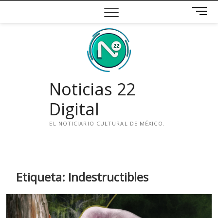
Saltar
B
al
o
contenido
t
ó
n
d
e
Noticias 22
m
e
Digital
n
ú
EL NOTICIARIO CULTURAL DE MÉXICO.
i
n
s
t
Etiqueta:
Indestructibles
a
g
r
a