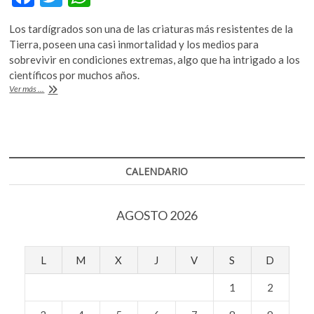
ac
w
h
Los tardígrados son una de las criaturas más resistentes de la
e
itt
at
Tierra, poseen una casi inmortalidad y los medios para
b
er
s
sobrevivir en condiciones extremas, algo que ha intrigado a los
científicos por muchos años.
o
A
Tardígrados:
Ver más ...
o
p
los
pequeños
k
p
seres
indestructibles
CALENDARIO
AGOSTO 2026
L
M
X
J
V
S
D
1
2