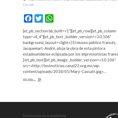
r
m
Cassatt
t
e
F
T
W
a
y
v
b
ac
w
h
c
e
[et_pb_section bb_built=»1″][et_pb_row][et_pb_column
e
itt
at
ı
t
type=»4_4″][et_pb_text _builder_version=»3.0.106″
l
p
b
er
s
background_layout=»light»] El museo público francés,
a
u
Jacquemart-André, aloja la obra de esta pintora
o
A
r
m
estadounidense eclipsada por los impresionistas franc
e
a
o
p
[/et_pb_text][et_pb_image _builder_version=»3.0.106″
s
b
src=»http://testnoticias.canal22.org.mx/wp-
k
p
c
e
content/uploads/2018/05/Mary-Cassatt.jpg»…
o
t
Exhiben
Ver más ...
r
y
obras
t
a
de
a
k
la
v
a
impresionista
Mary
c
b
Cassatt
ı
e
l
t
Defensoría de la audiencia