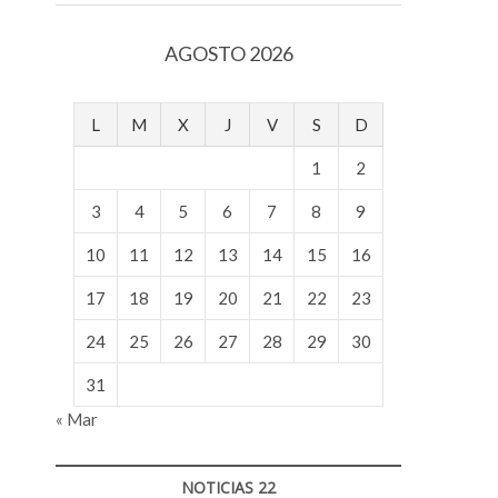
v
o
AGOSTO 2026
l
g
e
L
M
X
J
V
S
D
r
s
1
2
k
o
3
4
5
6
7
8
9
p
10
11
12
13
14
15
16
e
n
17
18
19
20
21
22
23
v
o
24
25
26
27
28
29
30
l
g
31
e
« Mar
r
s
k
NOTICIAS 22