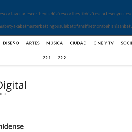
 escort
avcılar escort
beylikdüzü escort
beylikdüzü escort
esenyurt es
mabet
yakabet
masterbetting
pusulabet
ofansifbet
norabahis
nisanbet
DISEÑO
ARTES
MÚSICA
CIUDAD
CINE Y TV
SOCI
22.1
22.2
igital
ICO.
nidense