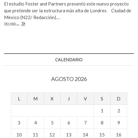
k
El estudio Foster and Partners presentó este nuevo proyecto
e
itt
at
o
que pretende ser la estructura más alta de Londres Ciudad de
b
er
s
p
México (N22/ Redacción).…
e
The
Ver más ...
o
A
Tulip,
n
un
o
p
nuevo
k
p
habitante
de
Londres
CALENDARIO
AGOSTO 2026
L
M
X
J
V
S
D
1
2
3
4
5
6
7
8
9
10
11
12
13
14
15
16