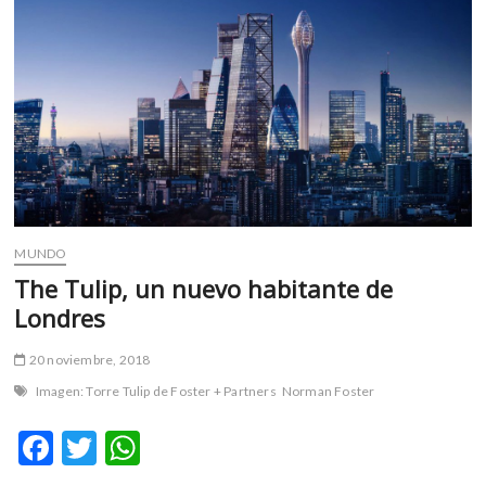
m
v
o
l
g
e
r
s
k
o
MUNDO
p
e
The Tulip, un nuevo habitante de
n
Londres
v
o
20 noviembre, 2018
l
Imagen: Torre Tulip de Foster + Partners
Norman Foster
g
e
F
T
W
r
ac
w
h
s