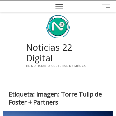
Saltar
B
al
o
contenido
t
ó
n
d
e
Noticias 22
m
e
Digital
n
ú
EL NOTICIARIO CULTURAL DE MÉXICO.
i
n
s
t
Etiqueta:
Imagen: Torre Tulip de
a
Foster + Partners
g
r
a