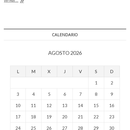
Marcha,
Ver más ...
o
A
k
memorial
o
y
o
p
p
más
k
p
actividades
e
#A50añosdel68
n
CALENDARIO
AGOSTO 2026
L
M
X
J
V
S
D
1
2
3
4
5
6
7
8
9
10
11
12
13
14
15
16
17
18
19
20
21
22
23
24
25
26
27
28
29
30