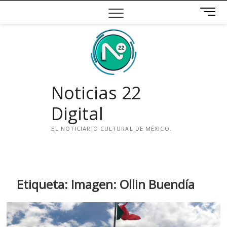
Saltar
B
al
o
contenido
t
ó
n
d
e
Noticias 22
m
e
Digital
n
ú
EL NOTICIARIO CULTURAL DE MÉXICO.
i
n
s
t
Etiqueta:
Imagen: Ollin Buendía
a
g
r
a