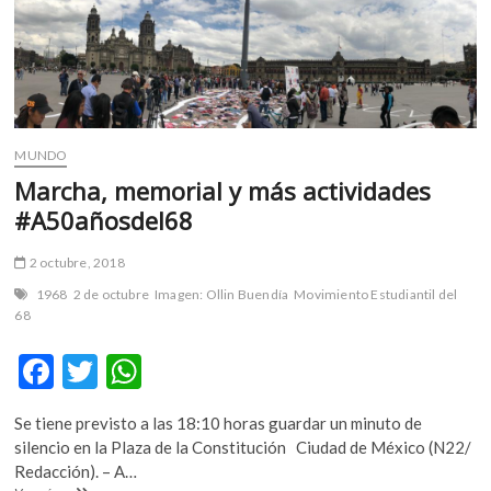
m
v
o
l
g
e
MUNDO
r
Marcha, memorial y más actividades
s
k
#A50añosdel68
o
p
2 octubre, 2018
e
1968
2 de octubre
Imagen: Ollin Buendía
Movimiento Estudiantil del
n
68
v
o
F
T
W
l
ac
w
h
g
Se tiene previsto a las 18:10 horas guardar un minuto de
e
e
itt
at
silencio en la Plaza de la Constitución Ciudad de México (N22/
r
b
er
s
Redacción). – A…
s