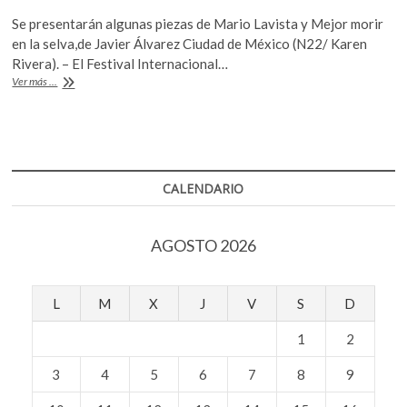
ac
w
h
k
Se presentarán algunas piezas de Mario Lavista y Mejor morir
o
e
itt
at
en la selva,de Javier Álvarez Ciudad de México (N22/ Karen
p
b
er
s
Rivera). – El Festival Internacional…
e
15
Ver más ...
o
A
n
años
de
o
p
Visiones
k
p
Sonoras
CALENDARIO
AGOSTO 2026
L
M
X
J
V
S
D
1
2
3
4
5
6
7
8
9