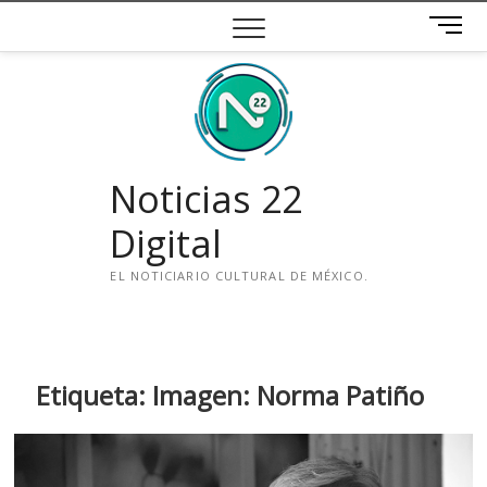
Saltar
B
al
o
contenido
t
ó
n
d
e
Noticias 22
m
e
Digital
n
ú
EL NOTICIARIO CULTURAL DE MÉXICO.
i
n
s
t
Etiqueta:
Imagen: Norma Patiño
a
g
r
a