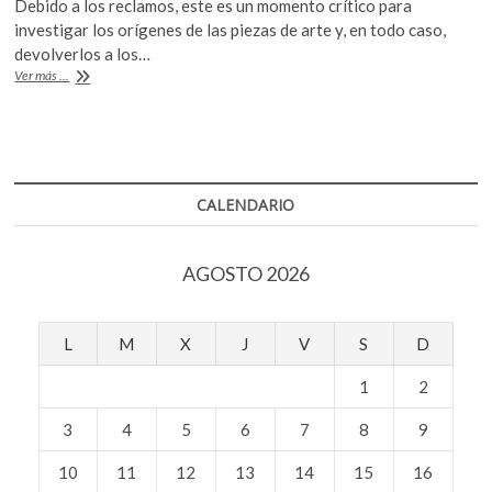
Debido a los reclamos, este es un momento crítico para
k
e
itt
at
investigar los orígenes de las piezas de arte y, en todo caso,
o
b
er
s
devolverlos a los…
p
El
Ver más ...
o
A
e
dilema
n
de
o
p
la
k
p
pertenencia
en
museos
CALENDARIO
europeos
AGOSTO 2026
L
M
X
J
V
S
D
1
2
3
4
5
6
7
8
9
10
11
12
13
14
15
16