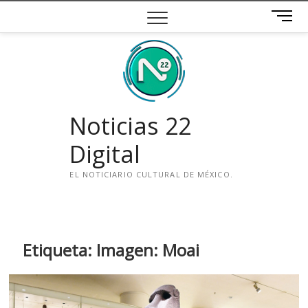
Saltar
B
al
o
contenido
t
ó
n
d
e
Noticias 22
m
e
Digital
n
ú
EL NOTICIARIO CULTURAL DE MÉXICO.
i
n
s
t
Etiqueta:
Imagen: Moai
a
g
r
a