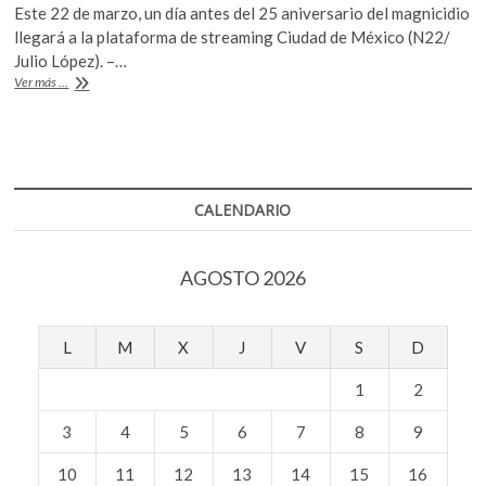
k
Este 22 de marzo, un día antes del 25 aniversario del magnicidio
e
itt
at
o
llegará a la plataforma de streaming Ciudad de México (N22/
b
er
s
p
Julio López). –…
e
Llega
Ver más ...
o
A
a
n
Netflix
o
p
«Historia
k
p
de
un
crimen:
CALENDARIO
Colosio»
AGOSTO 2026
L
M
X
J
V
S
D
1
2
3
4
5
6
7
8
9
10
11
12
13
14
15
16