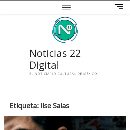
Saltar
B
al
o
contenido
t
ó
n
d
e
Noticias 22
m
e
Digital
n
ú
EL NOTICIARIO CULTURAL DE MÉXICO.
i
n
s
t
Etiqueta:
Ilse Salas
a
g
r
a