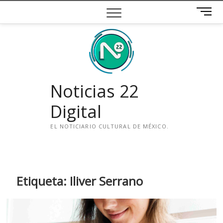
Saltar
B
al
o
contenido
t
ó
n
d
e
Noticias 22
m
e
Digital
n
ú
EL NOTICIARIO CULTURAL DE MÉXICO.
i
n
s
t
Etiqueta:
Iliver Serrano
a
g
r
a