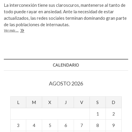
ac
w
h
k
La interconexión tiene sus claroscuros, mantenerse al tanto de
e
itt
at
o
todo puede rayar en ansiedad. Ante la necesidad de estar
p
b
er
s
actualizados, las redes sociales terminan dominando gran parte
e
de las poblaciones de internautas.
o
A
n
¿FOMO
Ver más ...
o
p
y
JOMO?
k
p
dos
fenómenos
de
la
CALENDARIO
era
digital
AGOSTO 2026
L
M
X
J
V
S
D
1
2
3
4
5
6
7
8
9