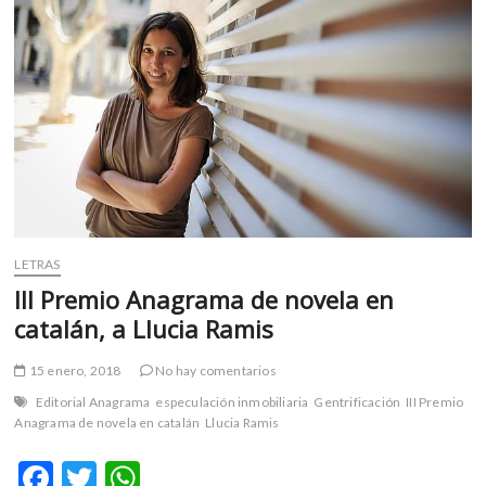
m
v
o
l
g
e
r
s
k
o
p
LETRAS
e
III Premio Anagrama de novela en
n
catalán, a Llucia Ramis
v
o
15 enero, 2018
No hay comentarios
l
g
Editorial Anagrama
especulación inmobiliaria
Gentrificación
III Premio
Anagrama de novela en catalán
Llucia Ramis
e
r
F
T
W
s