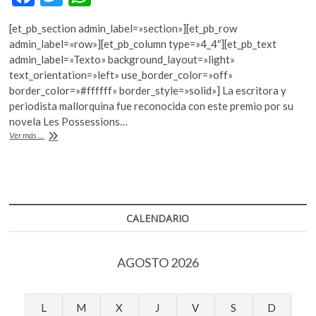
k
ac
w
h
o
[et_pb_section admin_label=»section»][et_pb_row
e
itt
at
p
admin_label=»row»][et_pb_column type=»4_4″][et_pb_text
e
b
er
s
admin_label=»Texto» background_layout=»light»
n
text_orientation=»left» use_border_color=»off»
o
A
border_color=»#ffffff» border_style=»solid»] La escritora y
o
p
periodista mallorquina fue reconocida con este premio por su
novela Les Possessions…
k
p
III
Ver más ...
Premio
Anagrama
de
novela
en
catalán,
CALENDARIO
a
Llucia
Ramis
AGOSTO 2026
L
M
X
J
V
S
D