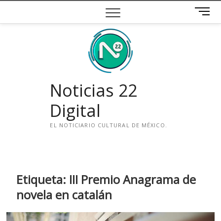
Saltar
B
al
o
contenido
t
ó
n
d
e
Noticias 22
m
e
Digital
n
ú
EL NOTICIARIO CULTURAL DE MÉXICO.
i
n
s
t
Etiqueta:
III Premio Anagrama de
a
novela en catalán
g
r
a