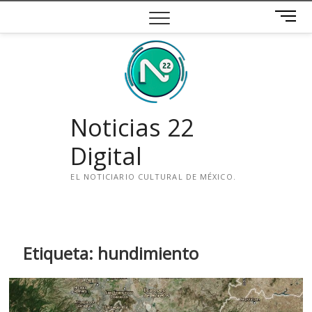
Saltar
B
al
o
contenido
t
ó
n
d
e
Noticias 22
m
e
Digital
n
ú
EL NOTICIARIO CULTURAL DE MÉXICO.
i
n
s
t
Etiqueta:
hundimiento
a
g
r
a