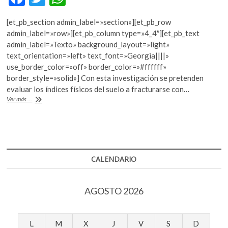
k
ac
w
h
o
[et_pb_section admin_label=»section»][et_pb_row
e
itt
at
p
admin_label=»row»][et_pb_column type=»4_4″][et_pb_text
e
b
er
s
admin_label=»Texto» background_layout=»light»
n
text_orientation=»left» text_font=»Georgia||||»
o
A
use_border_color=»off» border_color=»#ffffff»
o
p
border_style=»solid»] Con esta investigación se pretenden
evaluar los índices físicos del suelo a fracturarse con…
k
p
Cenapred
Ver más ...
y
la
UNAM
presentan
el
Atlas
CALENDARIO
Nacional
de
Riesgos
AGOSTO 2026
L
M
X
J
V
S
D