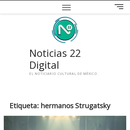
Saltar
B
al
o
contenido
t
ó
n
d
e
Noticias 22
m
e
Digital
n
ú
EL NOTICIARIO CULTURAL DE MÉXICO.
i
n
s
t
Etiqueta:
hermanos Strugatsky
a
g
r
a