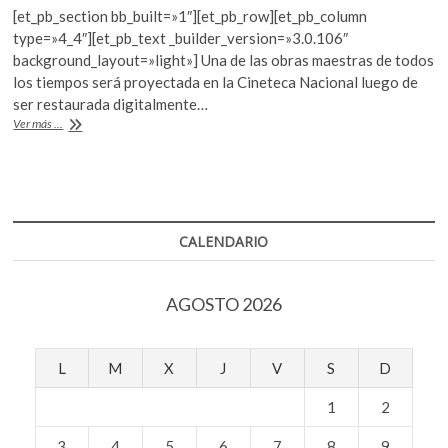
ac
w
h
k
[et_pb_section bb_built=»1″][et_pb_row][et_pb_column
e
itt
at
o
type=»4_4″][et_pb_text _builder_version=»3.0.106″
p
b
er
s
background_layout=»light»] Una de las obras maestras de todos
e
los tiempos será proyectada en la Cineteca Nacional luego de
o
A
n
ser restaurada digitalmente…
o
p
“Stalker.
Ver más ...
La
k
p
zona”,
de
Tarkovski,
vuelve
a
CALENDARIO
la
pantalla
grande
AGOSTO 2026
L
M
X
J
V
S
D
1
2
3
4
5
6
7
8
9