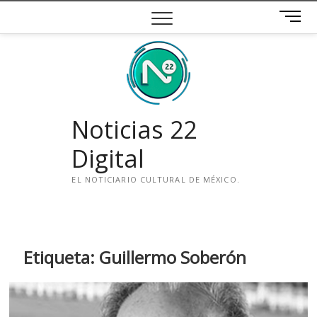
Saltar
B
al
o
contenido
t
ó
n
d
e
Noticias 22
m
e
Digital
n
ú
EL NOTICIARIO CULTURAL DE MÉXICO.
i
n
s
t
Etiqueta:
Guillermo Soberón
a
g
r
a