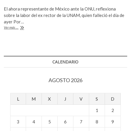
ac
w
h
k
El ahora representante de México ante la ONU, reflexiona
o
e
itt
at
sobre la labor del ex rector de la UNAM, quien falleció el día de
p
b
er
s
ayer Por…
e
El
Ver más ...
n
o
A
legado
de
o
p
Guillermo
k
p
Soberón
en
la
CALENDARIO
mirada
de
Juan
AGOSTO 2026
Ramón
de
la
Fuente
L
M
X
J
V
S
D
1
2
3
4
5
6
7
8
9