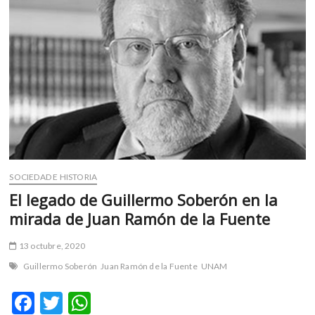
m
v
o
l
g
e
r
s
k
o
p
SOCIEDAD E HISTORIA
e
El legado de Guillermo Soberón en la
n
v
mirada de Juan Ramón de la Fuente
o
l
13 octubre, 2020
g
Guillermo Soberón
Juan Ramón de la Fuente
UNAM
e
r
F
T
W
s