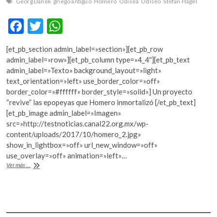
Georg Danek
griego antiguo
Homero
Odisea
Odiseo
Stefan Hagel
k
o
F
T
W
p
e
ac
w
h
n
[et_pb_section admin_label=»section»][et_pb_row
e
itt
at
admin_label=»row»][et_pb_column type=»4_4″][et_pb_text
b
er
s
admin_label=»Texto» background_layout=»light»
text_orientation=»left» use_border_color=»off»
o
A
border_color=»#ffffff» border_style=»solid»] Un proyecto
o
p
“revive” las epopeyas que Homero inmortalizó [/et_pb_text]
[et_pb_image admin_label=»Imagen»
k
p
src=»http://testnoticias.canal22.org.mx/wp-
content/uploads/2017/10/homero_2.jpg»
show_in_lightbox=»off» url_new_window=»off»
use_overlay=»off» animation=»left»…
¿Cómo
Ver más ...
suenan
los
cantos
de
la
“Odisea”?