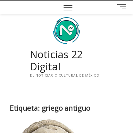
Saltar
B
al
o
contenido
t
ó
n
d
e
Noticias 22
m
e
Digital
n
ú
EL NOTICIARIO CULTURAL DE MÉXICO.
i
n
s
t
Etiqueta:
griego antiguo
a
g
r
a