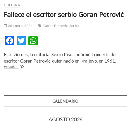
CULTURA
Fallece el escritor serbio Goran Petrović
26 enero, 2024
Goran Petrovic
Serbia
F
T
W
ac
w
h
Este viernes, la editorial Sexto Piso confirmó la muerte del
e
itt
at
escritor Goran Petrovic, quien nació en Kraljevo, en 1961.
b
er
s
Fallece
Ver más ...
el
o
A
escritor
serbio
o
p
Goran
Petrović
k
p
CALENDARIO
AGOSTO 2026