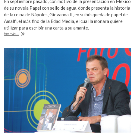
En septiembre pasado, con motivo de la presentación en México
k
e
itt
at
de su novela Papel con sello de agua, donde presenta la historia
o
b
er
s
de la reina de Nápoles, Giovanna II, en su búsqueda de papel de
p
Amalfi, el más fino de la Edad Media, el cual la monara quiere
o
A
e
utilizar para escribir una carta a su amante.
n
o
p
Goran
Ver más ...
Petrović,
k
p
deja
incloncluso
proyecto
que
planeó
por
23
años