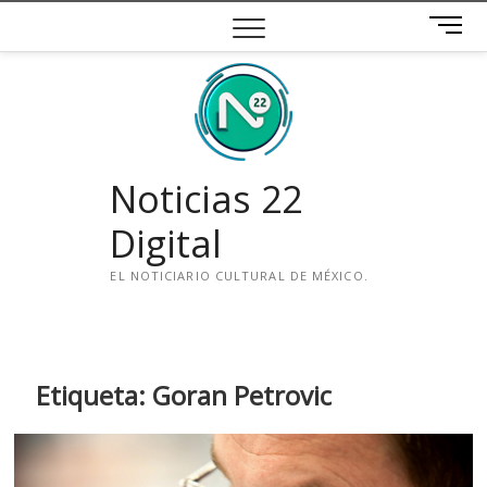
Saltar
B
al
o
contenido
t
ó
n
d
e
Noticias 22
m
e
Digital
n
ú
EL NOTICIARIO CULTURAL DE MÉXICO.
i
n
s
t
Etiqueta:
Goran Petrovic
a
g
r
a