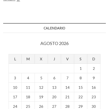
o
A
k
por
o
la
o
p
moda
p
k
p
y
e
la
n
apariencia
CALENDARIO
AGOSTO 2026
L
M
X
J
V
S
D
1
2
3
4
5
6
7
8
9
10
11
12
13
14
15
16
17
18
19
20
21
22
23
24
25
26
27
28
29
30