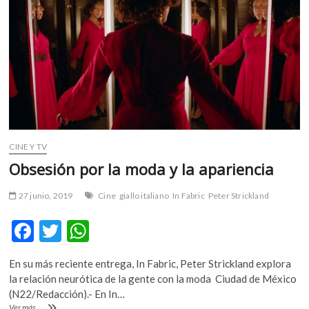
m
v
o
l
g
e
r
s
k
CINE Y TV
o
p
Obsesión por la moda y la apariencia
e
n
27 junio, 2019
Cine
giallo italiano
In Fabric
Peter Strickland
v
F
T
W
o
l
ac
w
h
g
En su más reciente entrega, In Fabric, Peter Strickland explora
e
itt
at
e
la relación neurótica de la gente con la moda Ciudad de México
r
b
er
s
(N22/Redacción).- En In…
s
Obsesión
Ver más ...