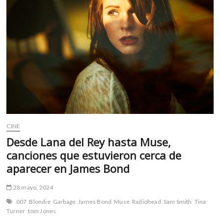
m
v
o
l
g
e
r
s
k
o
p
CINE
e
n
Desde Lana del Rey hasta Muse,
v
canciones que estuvieron cerca de
o
aparecer en James Bond
l
g
28 mayo, 2024
e
007
Blondie
Garbage
James Bond
Muse
Radiohead
Sam Smith
Tina
r
Turner
tom Jones
s