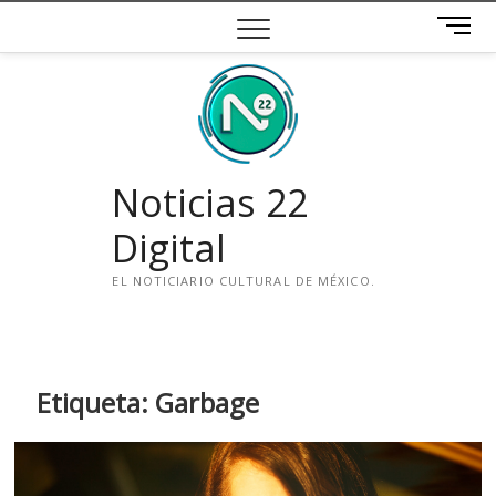
Saltar
B
al
o
contenido
t
ó
n
d
e
Noticias 22
m
e
Digital
n
ú
EL NOTICIARIO CULTURAL DE MÉXICO.
i
n
s
t
Etiqueta:
Garbage
a
g
r
a