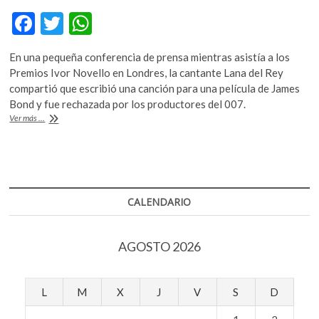
k
F
T
W
o
p
ac
w
h
e
En una pequeña conferencia de prensa mientras asistía a los
e
itt
at
n
Premios Ivor Novello en Londres, la cantante Lana del Rey
b
er
s
compartió que escribió una canción para una película de James
Bond y fue rechazada por los productores del 007.
o
A
Desde
Ver más ...
o
p
Lana
del
k
p
Rey
hasta
Muse,
canciones
CALENDARIO
que
estuvieron
cerca
AGOSTO 2026
de
aparecer
en
James
L
M
X
J
V
S
D
Bond