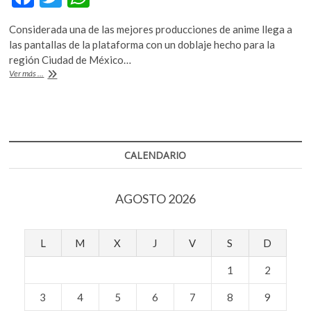
k
ac
w
h
o
Considerada una de las mejores producciones de anime llega a
e
itt
at
p
las pantallas de la plataforma con un doblaje hecho para la
e
b
er
s
región Ciudad de México…
n
“Evangelion”
Ver más ...
o
A
llega
a
o
p
Netflix
k
p
CALENDARIO
AGOSTO 2026
L
M
X
J
V
S
D
1
2
3
4
5
6
7
8
9