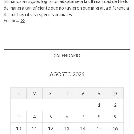
b
er
s
humanos antiguos lograron adaptarse a la última Edad de Hielo
k
de manera tan eficiente que no tuvieron que migrar, a diferencia
o
A
o
de muchas otras especies animales.
p
o
p
Humanos,
Ver más ...
e
mejor
k
p
n
adaptados
al
frío
que
otras
CALENDARIO
especies
en
Edad
AGOSTO 2026
del
Hielo
L
M
X
J
V
S
D
1
2
3
4
5
6
7
8
9
10
11
12
13
14
15
16