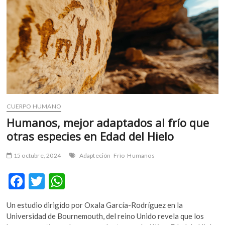
m
v
o
l
g
e
r
s
k
CUERPO HUMANO
o
p
Humanos, mejor adaptados al frío que
e
otras especies en Edad del Hielo
n
v
15 octubre, 2024
Adapteción
Frìo
Humanos
o
l
F
T
W
g
ac
w
h
e
Un estudio dirigido por Oxala García-Rodríguez en la
r
e
itt
at
Universidad de Bournemouth, del reino Unido revela que los
s