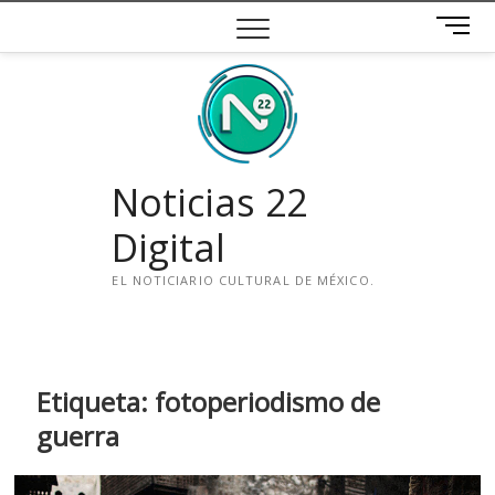
Saltar
B
al
o
contenido
t
ó
n
d
e
Noticias 22
m
e
Digital
n
ú
EL NOTICIARIO CULTURAL DE MÉXICO.
i
n
s
t
Etiqueta:
fotoperiodismo de
a
guerra
g
r
a