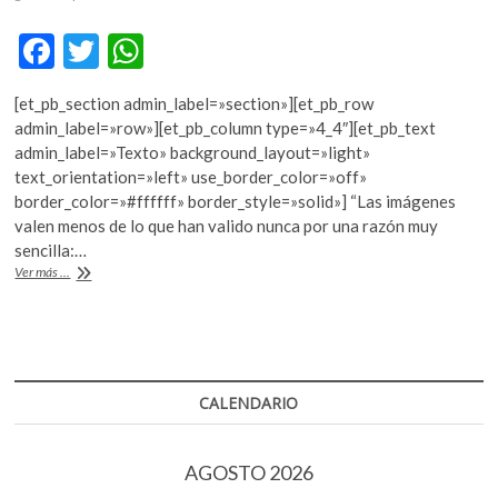
k
o
F
T
W
p
ac
w
h
e
[et_pb_section admin_label=»section»][et_pb_row
n
e
itt
at
admin_label=»row»][et_pb_column type=»4_4″][et_pb_text
b
er
s
admin_label=»Texto» background_layout=»light»
text_orientation=»left» use_border_color=»off»
o
A
border_color=»#ffffff» border_style=»solid»] “Las imágenes
o
p
valen menos de lo que han valido nunca por una razón muy
sencilla:…
k
p
Un
Ver más ...
imperio
de
imágenes:
fotoperiodismo
de
guerra
CALENDARIO
AGOSTO 2026