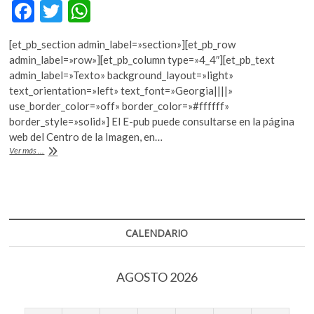
F
T
W
k
o
ac
w
h
p
[et_pb_section admin_label=»section»][et_pb_row
e
itt
at
e
admin_label=»row»][et_pb_column type=»4_4″][et_pb_text
n
b
er
s
admin_label=»Texto» background_layout=»light»
text_orientation=»left» text_font=»Georgia||||»
o
A
use_border_color=»off» border_color=»#ffffff»
o
p
border_style=»solid»] El E-pub puede consultarse en la página
web del Centro de la Imagen, en…
k
p
Dependencias
Ver más ...
presentan
norma
para
documentar
materiales
fotográficos
CALENDARIO
AGOSTO 2026