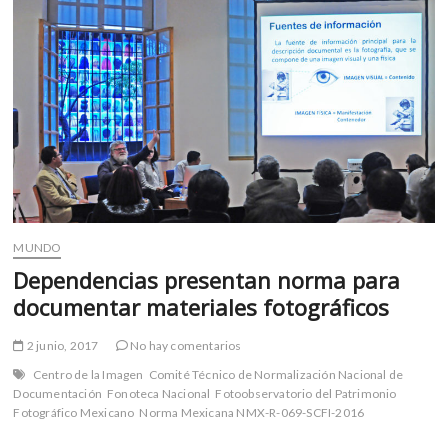
m
v
o
l
g
e
r
s
k
o
p
MUNDO
e
Dependencias presentan norma para
n
documentar materiales fotográficos
v
o
2 junio, 2017
No hay comentarios
l
g
Centro de la Imagen
Comité Técnico de Normalización Nacional de
e
Documentación
Fonoteca Nacional
Fotoobservatorio del Patrimonio
r
Fotográfico Mexicano
Norma Mexicana NMX-R-069-SCFI-2016
s