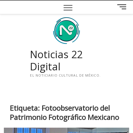
Saltar
B
al
o
contenido
t
ó
n
d
e
Noticias 22
m
e
Digital
n
ú
EL NOTICIARIO CULTURAL DE MÉXICO.
i
n
s
t
Etiqueta:
Fotoobservatorio del
a
Patrimonio Fotográfico Mexicano
g
r
a