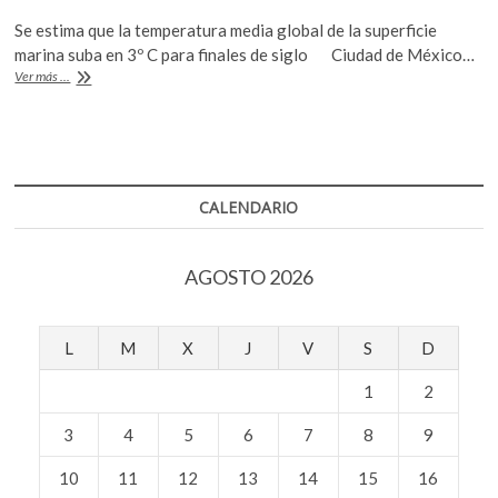
ac
w
h
k
Se estima que la temperatura media global de la superficie
o
e
itt
at
marina suba en 3º C para finales de siglo Ciudad de México…
p
b
er
s
Los
Ver más ...
e
océanos
n
o
A
podrán
cambiar
o
p
de
color
k
p
para
CALENDARIO
el
año
2100
AGOSTO 2026
L
M
X
J
V
S
D
1
2
3
4
5
6
7
8
9
10
11
12
13
14
15
16