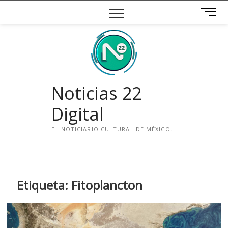
Saltar
B
al
o
contenido
t
ó
n
d
e
Noticias 22
m
e
Digital
n
ú
EL NOTICIARIO CULTURAL DE MÉXICO.
i
n
s
t
Etiqueta:
Fitoplancton
a
g
r
a