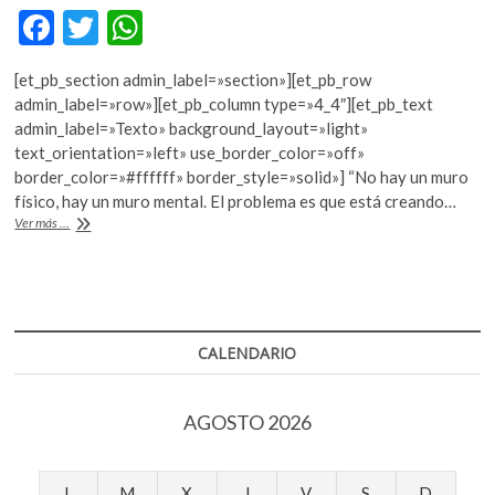
k
F
T
W
o
ac
w
h
p
[et_pb_section admin_label=»section»][et_pb_row
e
e
itt
at
admin_label=»row»][et_pb_column type=»4_4″][et_pb_text
n
b
er
s
admin_label=»Texto» background_layout=»light»
text_orientation=»left» use_border_color=»off»
o
A
border_color=»#ffffff» border_style=»solid»] “No hay un muro
o
p
físico, hay un muro mental. El problema es que está creando…
Estados
Ver más ...
k
p
Unidos
y
México
fortalecen
lazos
en
CALENDARIO
FIMPRO
2017
AGOSTO 2026
L
M
X
J
V
S
D