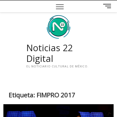
Saltar
B
al
o
contenido
t
ó
n
d
e
Noticias 22
m
e
Digital
n
ú
EL NOTICIARIO CULTURAL DE MÉXICO.
i
n
s
t
Etiqueta:
FIMPRO 2017
a
g
r
a